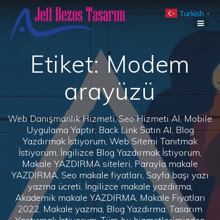
Skip
Turkish
to
▼
content
Etiket:
Modem
arayüzü
Web Danışmanlık Hizmeti, Seo Hizmeti Al, Mobile
Uygulama Yaptır, Back Link Satın Al, Blog
Yazdırmak İstiyorum, Web Sitemi Tanıtmak
İstiyorum, İngilizce Blog Yazdırmak İstiyorum,
Makale YAZDIRMA siteleri, Parayla makale
YAZDIRMA, Seo makale fiyatları, Sayfa başı yazı
yazma ücreti, İngilizce makale yazdırma,
Akademik makale YAZDIRMA, Makale Fiyatları
2022, Makale yazma, Blog Yazdırma, Tasarım