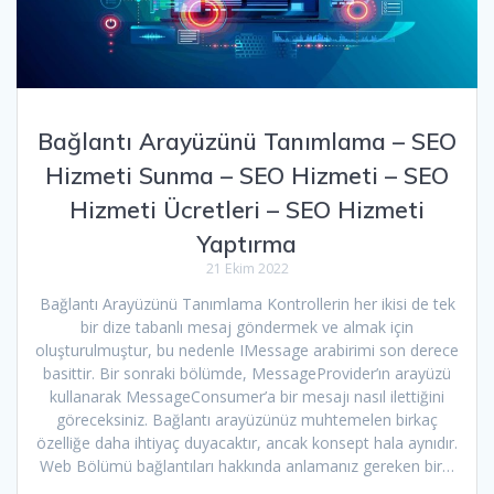
Bağlantı Arayüzünü Tanımlama – SEO
Hizmeti Sunma – SEO Hizmeti – SEO
Hizmeti Ücretleri – SEO Hizmeti
Yaptırma
21 Ekim 2022
Bağlantı Arayüzünü Tanımlama Kontrollerin her ikisi de tek
bir dize tabanlı mesaj göndermek ve almak için
oluşturulmuştur, bu nedenle IMessage arabirimi son derece
basittir. Bir sonraki bölümde, MessageProvider’ın arayüzü
kullanarak MessageConsumer’a bir mesajı nasıl ilettiğini
göreceksiniz. Bağlantı arayüzünüz muhtemelen birkaç
özelliğe daha ihtiyaç duyacaktır, ancak konsept hala aynıdır.
Web Bölümü bağlantıları hakkında anlamanız gereken bir…