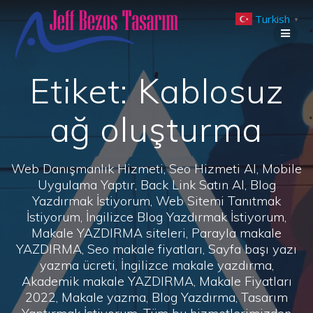
Skip
Turkish
to
▼
content
Etiket:
Kablosuz
ağ oluşturma
Web Danışmanlık Hizmeti, Seo Hizmeti Al, Mobile
Uygulama Yaptır, Back Link Satın Al, Blog
Yazdırmak İstiyorum, Web Sitemi Tanıtmak
İstiyorum, İngilizce Blog Yazdırmak İstiyorum,
Makale YAZDIRMA siteleri, Parayla makale
YAZDIRMA, Seo makale fiyatları, Sayfa başı yazı
yazma ücreti, İngilizce makale yazdırma,
Akademik makale YAZDIRMA, Makale Fiyatları
2022, Makale yazma, Blog Yazdırma, Tasarım