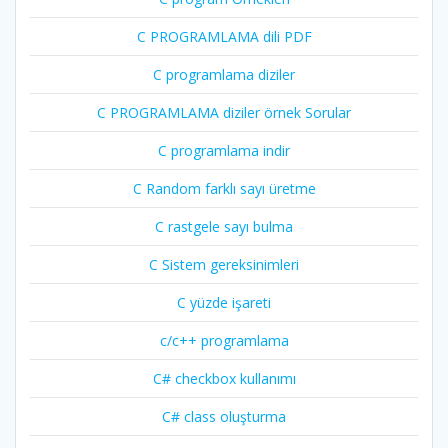
C PROGRAMLAMA dili PDF
C programlama diziler
C PROGRAMLAMA diziler örnek Sorular
C programlama indir
C Random farklı sayı üretme
C rastgele sayı bulma
C Sistem gereksinimleri
C yüzde işareti
c/c++ programlama
C# checkbox kullanımı
C# class oluşturma