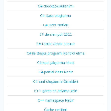
C# checkbox kullanımı
C# class oluşturma
C# Ders Notları
C# dersleri pdf 2022
C# Diziler Örnek Sorular
C# ile Başka programı Kontrol etme
C# kod çalıştırma sitesi
C# partial class Nedir
C# sınıf oluşturma Örnekleri
C++ işareti ne anlama gelir
C++ namespace Nedir
Cache çeşitleri