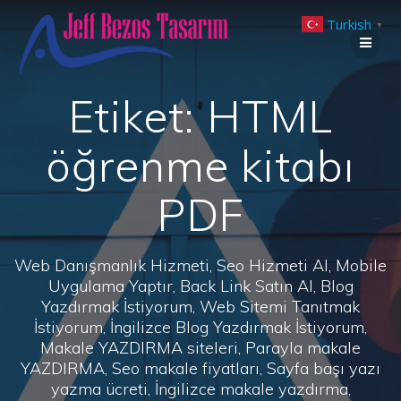
Skip
Turkish
to
▼
content
Etiket:
HTML
öğrenme kitabı
PDF
Web Danışmanlık Hizmeti, Seo Hizmeti Al, Mobile
Uygulama Yaptır, Back Link Satın Al, Blog
Yazdırmak İstiyorum, Web Sitemi Tanıtmak
İstiyorum, İngilizce Blog Yazdırmak İstiyorum,
Makale YAZDIRMA siteleri, Parayla makale
YAZDIRMA, Seo makale fiyatları, Sayfa başı yazı
yazma ücreti, İngilizce makale yazdırma,