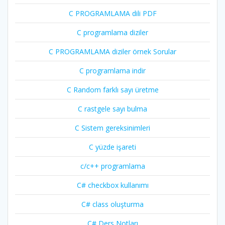
C PROGRAMLAMA dili PDF
C programlama diziler
C PROGRAMLAMA diziler örnek Sorular
C programlama indir
C Random farklı sayı üretme
C rastgele sayı bulma
C Sistem gereksinimleri
C yüzde işareti
c/c++ programlama
C# checkbox kullanımı
C# class oluşturma
C# Ders Notları