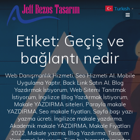
Skip
Turkish
to
▼
content
Etiket:
Geçiş ve
bağlantı nedir
Web Danışmanlık Hizmeti, Seo Hizmeti Al, Mobile
Uygulama Yaptır, Back Link Satın Al, Blog
Yazdırmak İstiyorum, Web Sitemi Tanıtmak
İstiyorum, İngilizce Blog Yazdırmak İstiyorum,
Makale YAZDIRMA siteleri, Parayla makale
YAZDIRMA, Seo makale fiyatları, Sayfa başı yazı
yazma ücreti, İngilizce makale yazdırma,
Akademik makale YAZDIRMA, Makale Fiyatları
2022, Makale yazma, Blog Yazdırma, Tasarım