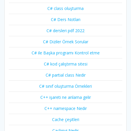
C# class oluşturma
C# Ders Notları
C# dersleri pdf 2022
C# Diziler Örnek Sorular
C# ile Başka programı Kontrol etme
C# kod çalıştırma sitesi
C# partial class Nedir
C# sınıf oluşturma Örnekleri
C++ işareti ne anlama gelir
C++ namespace Nedir
Cache çeşitleri
Caching Nedir