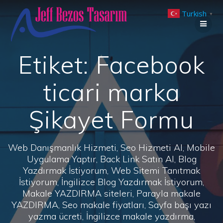
Skip
Turkish
to
▼
content
Etiket:
Facebook
ticari marka
Şikayet Formu
Web Danışmanlık Hizmeti, Seo Hizmeti Al, Mobile
Uygulama Yaptır, Back Link Satın Al, Blog
Yazdırmak İstiyorum, Web Sitemi Tanıtmak
İstiyorum, İngilizce Blog Yazdırmak İstiyorum,
Makale YAZDIRMA siteleri, Parayla makale
YAZDIRMA, Seo makale fiyatları, Sayfa başı yazı
yazma ücreti, İngilizce makale yazdırma,