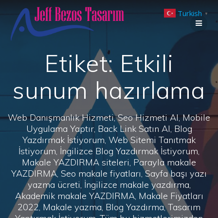
Skip
Turkish
to
▼
content
Etiket:
Etkili
sunum hazırlama
Web Danışmanlık Hizmeti, Seo Hizmeti Al, Mobile
Uygulama Yaptır, Back Link Satın Al, Blog
Yazdırmak İstiyorum, Web Sitemi Tanıtmak
İstiyorum, İngilizce Blog Yazdırmak İstiyorum,
Makale YAZDIRMA siteleri, Parayla makale
YAZDIRMA, Seo makale fiyatları, Sayfa başı yazı
yazma ücreti, İngilizce makale yazdırma,
Akademik makale YAZDIRMA, Makale Fiyatları
2022, Makale yazma, Blog Yazdırma, Tasarım