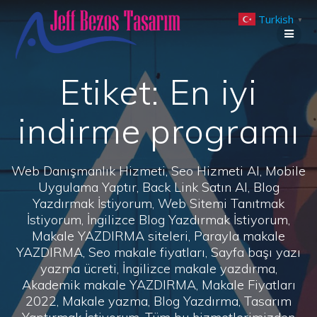
Skip
Turkish
to
▼
content
Etiket:
En iyi
indirme programı
Web Danışmanlık Hizmeti, Seo Hizmeti Al, Mobile
Uygulama Yaptır, Back Link Satın Al, Blog
Yazdırmak İstiyorum, Web Sitemi Tanıtmak
İstiyorum, İngilizce Blog Yazdırmak İstiyorum,
Makale YAZDIRMA siteleri, Parayla makale
YAZDIRMA, Seo makale fiyatları, Sayfa başı yazı
yazma ücreti, İngilizce makale yazdırma,
Akademik makale YAZDIRMA, Makale Fiyatları
2022, Makale yazma, Blog Yazdırma, Tasarım