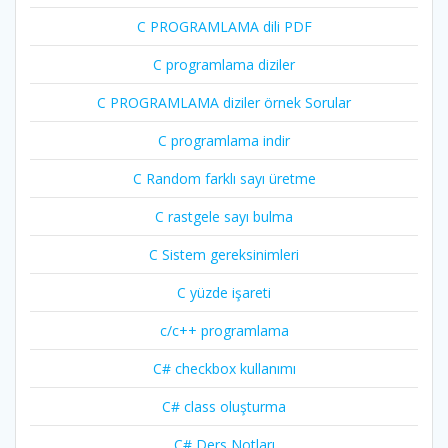
C PROGRAMLAMA dili PDF
C programlama diziler
C PROGRAMLAMA diziler örnek Sorular
C programlama indir
C Random farklı sayı üretme
C rastgele sayı bulma
C Sistem gereksinimleri
C yüzde işareti
c/c++ programlama
C# checkbox kullanımı
C# class oluşturma
C# Ders Notları