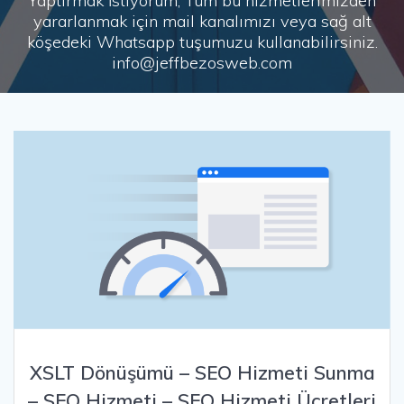
Yaptırmak İstiyorum, Tüm bu hizmetlerimizden
yararlanmak için mail kanalımızı veya sağ alt
köşedeki Whatsapp tuşumuzu kullanabilirsiniz.
info@jeffbezosweb.com
XSLT Dönüşümü – SEO Hizmeti Sunma
– SEO Hizmeti – SEO Hizmeti Ücretleri