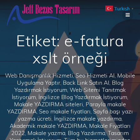
Skip
Turkish
to
▼
content
Etiket:
e-fatura
xslt örneği
Web Danışmanlık Hizmeti, Seo Hizmeti Al, Mobile
Uygulama Yaptır, Back Link Satın Al, Blog
Yazdırmak İstiyorum, Web Sitemi Tanıtmak
İstiyorum, İngilizce Blog Yazdırmak İstiyorum,
Makale YAZDIRMA siteleri, Parayla makale
YAZDIRMA, Seo makale fiyatları, Sayfa başı yazı
yazma ücreti, İngilizce makale yazdırma,
Akademik makale YAZDIRMA, Makale Fiyatları
2022, Makale yazma, Blog Yazdırma, Tasarım