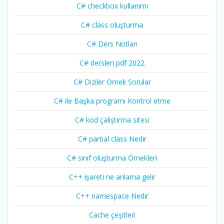
C# checkbox kullanımı
C# class oluşturma
C# Ders Notları
C# dersleri pdf 2022
C# Diziler Örnek Sorular
C# ile Başka programı Kontrol etme
C# kod çalıştırma sitesi
C# partial class Nedir
C# sınıf oluşturma Örnekleri
C++ işareti ne anlama gelir
C++ namespace Nedir
Cache çeşitleri