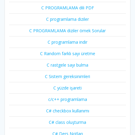
C PROGRAMLAMA dili PDF
C programlama diziler
C PROGRAMLAMA diziler örnek Sorular
C programlama indir
C Random farklı sayı üretme
C rastgele sayı bulma
C Sistem gereksinimleri
C yüzde işareti
c/c++ programlama
C# checkbox kullanımı
C# class oluşturma
C# Ders Notları