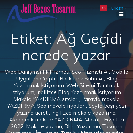
Skip
Turkish
to
▼
content
Etiket:
Ağ Geçidi
nerede yazar
Web Danışmanlık Hizmeti, Seo Hizmeti Al, Mobile
Uygulama Yaptır, Back Link Satın Al, Blog
Yazdırmak İstiyorum, Web Sitemi Tanıtmak
İstiyorum, İngilizce Blog Yazdırmak İstiyorum,
Makale YAZDIRMA siteleri, Parayla makale
YAZDIRMA, Seo makale fiyatları, Sayfa başı yazı
yazma ücreti, İngilizce makale yazdırma,
Akademik makale YAZDIRMA, Makale Fiyatları
2022, Makale yazma, Blog Yazdırma, Tasarım