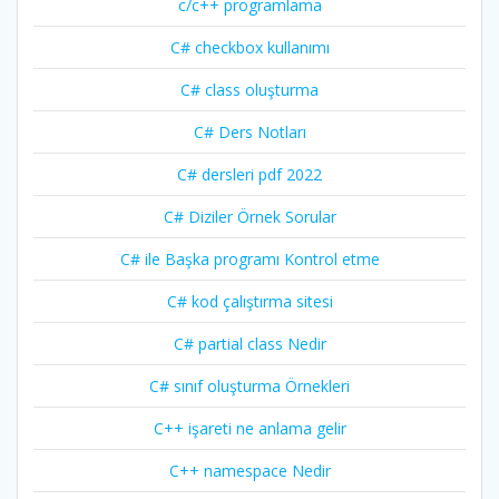
c/c++ programlama
C# checkbox kullanımı
C# class oluşturma
C# Ders Notları
C# dersleri pdf 2022
C# Diziler Örnek Sorular
C# ile Başka programı Kontrol etme
C# kod çalıştırma sitesi
C# partial class Nedir
C# sınıf oluşturma Örnekleri
C++ işareti ne anlama gelir
C++ namespace Nedir