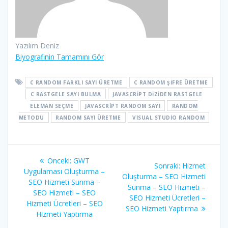
Yazılım Deniz
Biyografinin Tamamını Gör
C RANDOM FARKLI SAYI ÜRETME
C RANDOM ŞIFRE ÜRETME
C RASTGELE SAYI BULMA
JAVASCRIPT DIZIDEN RASTGELE
ELEMAN SEÇME
JAVASCRIPT RANDOM SAYI
RANDOM
METODU
RANDOM SAYI ÜRETME
VISUAL STUDIO RANDOM
Yazı
Önceki
Önceki:
GWT
Sonraki
Sonraki:
Hizmet
gezinmesi
yazı:
Uygulaması Oluşturma –
yazı:
Oluşturma – SEO Hizmeti
SEO Hizmeti Sunma –
Sunma – SEO Hizmeti –
SEO Hizmeti – SEO
SEO Hizmeti Ücretleri –
Hizmeti Ücretleri – SEO
SEO Hizmeti Yaptırma
Hizmeti Yaptırma