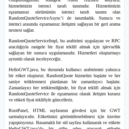
hizmetimizin istemci tarafı tanımıdır. Hizmetimizin
eşzamansız sürümünün istemci tarafı tanımı olan
RandomQuoteServiceAsync’i de tanımladık. Sunucu ve
istemci arasında eşzamansız iletişimi sağlayan bir geri arama
nesnesi sağlar.
RandomQuoteServiceImpl, bu arabirimi uygulayan ve RPC
aracılığıyla rastgele bir fiyat teklifi almak için işlevsellik
sağlayan bir sunucu uygulamasıdır. Hizmetleri oluşturmayı
ayrıntılı olarak inceleyeceğiz.
HelloGWT.java, bu durumda kullanıcı arabirimini yalnızca
bir etiket oluşturur; RandomQuote hizmetini başlatır ve her
saniye tetiklenmesi planlanan bir zamanlayıcı başlatır.
Zamanlayıcı her tetiklendiğinde, bir fiyat teklifi almak için
RandomQuoteService ile eşzamansız olarak iletişim kurarız
ve etiketi fiyat teklifiyle güncelleriz.
RootPanel, HTML sayfasının gövdesi için bir GWT
sarmalayıcıdır. Etiketimizi görüntülenebilmesi için üzerine
yapıştırıyoruz. Basamaklı bir stil sayfası kullanarak ve etikete
HelloGWT.java’da bir stilin adını atayarak etiketin