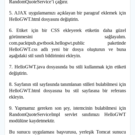
RandomQuoteService’i çağırır.
5. AJAX uygulamamızı açıklayan bir paragraf eklemek için
HelloGWT.html dosyasını değiştirin.
6. Etiket için bir CSS ekleyerek etiketin daha güzel
görünmesini sağlayalım.
com.packtpub.gwtbook.hellogwt.public paketinde
HelloGWT.css adlı yeni bir dosya oluşturun ve buna
aşağıdaki stil sınıfı bildirimini ekleyin.
7. HelloGWT.java dosyasında bu stili kullanmak için etiketi
değiştirin.
8. Sayfanın stil sayfasında tanımlanan stilleri bulabilmesi için
HelloGWT.html dosyasına bu stil sayfasına bir referans
ekleyin.
9. Yapmamız gereken son şey, istemcinin bulabilmesi için
RandomQuoteServiceImpl servlet sınıfımızı HelloGWT
modülüne kaydetmektir.
Bu sunucu uygulaması başvurusu, yerleşik Tomcat sunucu