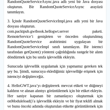
RandomQuoteServiceAsync.java adlı yeni bir Java dosyası
oluşturun. Bir RandomQuoteServiceAsync arayüzü
tanımlayın.
3. İçinde RandomQuoteServiceImpl.java adlı yeni bir Java
dosyası oluşturun.
com.packtpub.gwtbook.hellogwt.server paketi.
RemoteService’i genişleten ve önceden oluşturulmuş
RandomQuoteService arabirimini uygulayan bir
RandomQuoteServiceImpl sınıfı tanımlayın. Bir istemci
tarafından getQuote() yöntemi çağrıldığında rastgele bir alıntı
döndürmek için bu sınıfa işlevsellik ekleyin.
Sunucuda işlevsellik uygulamak için yapmamız gereken tek
şey bu. Şimdi, sunucuya eklediğimiz işlevselliğe erişmek için
istemciyi değiştireceğiz.
4. HelloGWT.java’yı değiştirerek mevcut etiketi ve düğmeyi
kaldırın ve alınan alıntıyı görüntülemek için bir etiket ekleyin.
Her saniye kapanan bir zamanlayıcı oluşturmak için
onModuleload()’a işlevsellik ekleyin ve bir fiyat teklifi almak
ve bunu önceki adımda oluşturulan etikette görüntülemek için