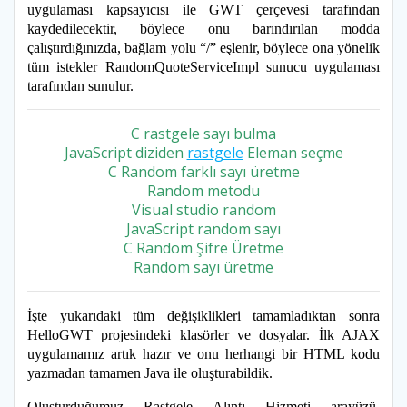
uygulaması kapsayıcısı ile GWT çerçevesi tarafından
kaydedilecektir, böylece onu barındırılan modda
çalıştırdığınızda, bağlam yolu “/” eşlenir, böylece ona yönelik
tüm istekler RandomQuoteServiceImpl sunucu uygulaması
tarafından sunulur.
C rastgele sayı bulma
JavaScript diziden
rastgele
Eleman seçme
C Random farklı sayı üretme
Random metodu
Visual studio random
JavaScript random sayı
C Random Şifre Üretme
Random sayı üretme
İşte yukarıdaki tüm değişiklikleri tamamladıktan sonra
HelloGWT projesindeki klasörler ve dosyalar. İlk AJAX
uygulamamız artık hazır ve onu herhangi bir HTML kodu
yazmadan tamamen Java ile oluşturabildik.
Oluşturduğumuz Rastgele Alıntı Hizmeti arayüzü,