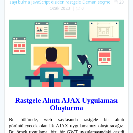
sayı bulma
JavaScript diziden rastgele Eleman seçme
29
Ocak 2023
|
0
Rastgele Alıntı AJAX Uygulaması
Oluşturma
Bu bölümde, web sayfasında rastgele bir alıntı
görüntüleyecek olan ilk AJAX uygulamamızı oluşturacağız.
Bu örnek uygulama, bizi bir GWT uygulamasındaki çeşitli