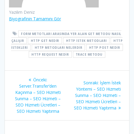
Yazılım Deniz
Biyografinin Tamamını Gör
FORM METOTLARI ARASINDA YER ALAN GET METODU NASIL
ÇALIŞIR
HTTP GET NEDIR
HTTP ISTEK METODLARI
HTTP
İSTEKLERI
HTTP METODLARI NELERDIR
HTTP POST NEDIR
HTTP REQUEST NEDIR
TRACE METODU
Yazı
Önceki
Önceki:
Sonraki
Sonraki:
İşlem İstek
gezinmesi
yazı:
Server.Transfer’den
yazı:
Yöntemi – SEO Hizmeti
Kaçınma – SEO Hizmeti
Sunma – SEO Hizmeti –
Sunma – SEO Hizmeti –
SEO Hizmeti Ücretleri –
SEO Hizmeti Ücretleri –
SEO Hizmeti Yaptırma
SEO Hizmeti Yaptırma