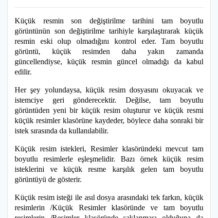
Küçük resmin son değiştirilme tarihini tam boyutlu
görüntünün son değiştirilme tarihiyle karşılaştırarak küçük
resmin eski olup olmadığını kontrol eder. Tam boyutlu
görüntü, küçük resimden daha yakın zamanda
güncellendiyse, küçük resmin güncel olmadığı da kabul
edilir.
Her şey yolundaysa, küçük resim dosyasını okuyacak ve
istemciye geri gönderecektir. Değilse, tam boyutlu
görüntüden yeni bir küçük resim oluşturur ve küçük resmi
küçük resimler klasörüne kaydeder, böylece daha sonraki bir
istek sırasında da kullanılabilir.
Küçük resim istekleri, Resimler klasöründeki mevcut tam
boyutlu resimlerle eşleşmelidir. Bazı örnek küçük resim
isteklerini ve küçük resme karşılık gelen tam boyutlu
görüntüyü de gösterir.
Küçük resim isteği ile asıl dosya arasındaki tek farkın, küçük
resimlerin /Küçük Resimler klasöründe ve tam boyutlu
resimlerin /Resimler klasöründe saklanması olduğuna da