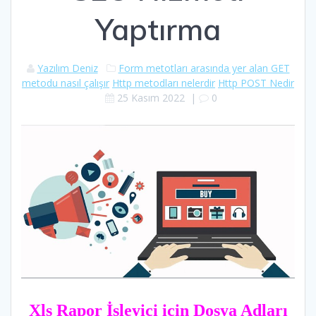
Yaptırma
Yazılım Deniz
Form metotları arasında yer alan GET
metodu nasıl çalışır
Http metodları nelerdir
Http POST Nedir
25 Kasım 2022
|
0
Xls Rapor İşleyici için Dosya Adları