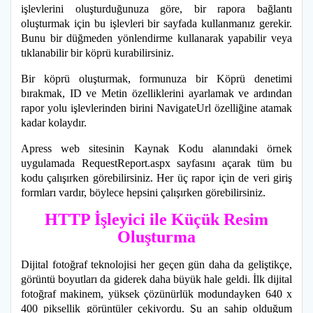
işlevlerini oluşturduğunuza göre, bir rapora bağlantı
oluşturmak için bu işlevleri bir sayfada kullanmanız gerekir.
Bunu bir düğmeden yönlendirme kullanarak yapabilir veya
tıklanabilir bir köprü kurabilirsiniz.
Bir köprü oluşturmak, formunuza bir Köprü denetimi
bırakmak, ID ve Metin özelliklerini ayarlamak ve ardından
rapor yolu işlevlerinden birini NavigateUrl özelliğine atamak
kadar kolaydır.
Apress web sitesinin Kaynak Kodu alanındaki örnek
uygulamada RequestReport.aspx sayfasını açarak tüm bu
kodu çalışırken görebilirsiniz. Her üç rapor için de veri giriş
formları vardır, böylece hepsini çalışırken görebilirsiniz.
HTTP İşleyici ile Küçük Resim
Oluşturma
Dijital fotoğraf teknolojisi her geçen gün daha da geliştikçe,
görüntü boyutları da giderek daha büyük hale geldi. İlk dijital
fotoğraf makinem, yüksek çözünürlük modundayken 640 x
400 piksellik görüntüler çekiyordu. Şu an sahip olduğum