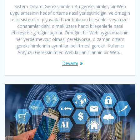
Sistem Ortamı Gereksinimleri Bu gereksinimler, bir Web
uygulamasının hedef ortama nasıl yerleştirildiğini ve örneğin
eski sistemler, piyasada hazır bulunan bileşenler veya özel
donanımlar dahil olmak üzere harici bileşenlerle nasıl
etkileşime girdiğini açıklar. Örneğin, bir Web uygulamasının
her yerde mevcut olması gerekiyorsa, o zaman ortam
gereksinimlerinin ayrıntıları belirtmesi gerekir. Kullanıcı
Arayüzü Gereksinimleri Web kullanıcılarının bir Web…
Devamı