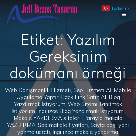
Skip
Turkish
to
▼
content
Etiket:
Yazılım
Gereksinim
dokümanı örneği
Web Danışmanlık Hizmeti, Seo Hizmeti Al, Mobile
Uygulama Yaptır, Back Link Satın Al, Blog
Yazdırmak İstiyorum, Web Sitemi Tanıtmak
İstiyorum, İngilizce Blog Yazdırmak İstiyorum,
Makale YAZDIRMA siteleri, Parayla makale
YAZDIRMA, Seo makale fiyatları, Sayfa başı yazı
yazma ücreti, İngilizce makale yazdırma,