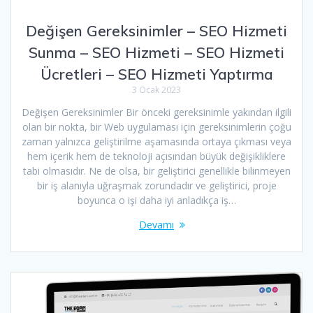
Değişen Gereksinimler – SEO Hizmeti
Sunma – SEO Hizmeti – SEO Hizmeti
Ücretleri – SEO Hizmeti Yaptırma
3 Ocak 2023
Değişen Gereksinimler Bir önceki gereksinimle yakından ilgili
olan bir nokta, bir Web uygulaması için gereksinimlerin çoğu
zaman yalnızca geliştirilme aşamasında ortaya çıkması veya
hem içerik hem de teknoloji açısından büyük değişikliklere
tabi olmasıdır. Ne de olsa, bir geliştirici genellikle bilinmeyen
bir iş alanıyla uğraşmak zorundadır ve geliştirici, proje
boyunca o işi daha iyi anladıkça iş…
Devamı