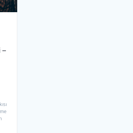
 –
kısı
irme
n