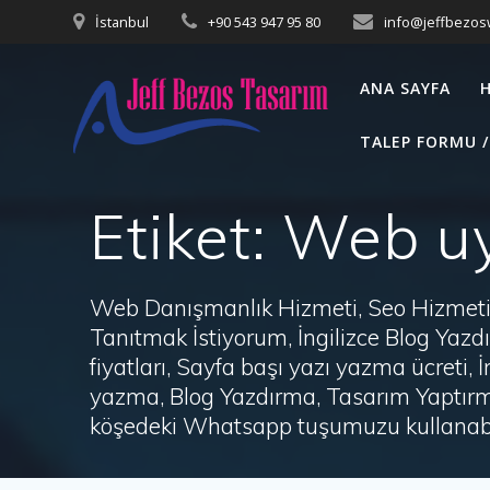
Skip
İstanbul
+90 543 947 95 80
info@jeffbezo
to
content
ANA SAYFA
TALEP FORMU /
Etiket:
Web uy
Web Danışmanlık Hizmeti, Seo Hizmeti 
Tanıtmak İstiyorum, İngilizce Blog Ya
fiyatları, Sayfa başı yazı yazma ücret
yazma, Blog Yazdırma, Tasarım Yaptırm
köşedeki Whatsapp tuşumuzu kullanabil