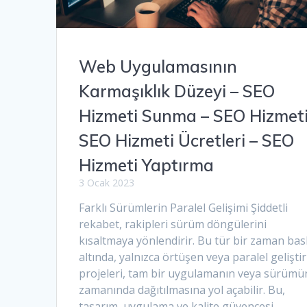
Web Uygulamasının
Karmaşıklık Düzeyi – SEO
Hizmeti Sunma – SEO Hizmeti
SEO Hizmeti Ücretleri – SEO
Hizmeti Yaptırma
3 Ocak 2023
Farklı Sürümlerin Paralel Gelişimi Şiddetli
rekabet, rakipleri sürüm döngülerini
kısaltmaya yönlendirir. Bu tür bir zaman bas
altında, yalnızca örtüşen veya paralel gelişt
projeleri, tam bir uygulamanın veya sürümü
zamanında dağıtılmasına yol açabilir. Bu,
tasarım, uygulama ve kalite güvencesi