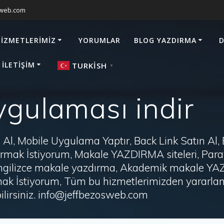
sweb.com
HIZMETLERIMIZ
YORUMLAR
BLOG YAZDIRMA
D
 İLETIŞIM
TURKISH
▼
gulaması indir
Al, Mobile Uygulama Yaptır, Back Link Satın Al,
zdırmak İstiyorum, Makale YAZDIRMA siteleri, P
i, İngilizce makale yazdırma, Akademik makale Y
ak İstiyorum, Tüm bu hizmetlerimizden yararlanm
irsiniz. info@jeffbezosweb.com