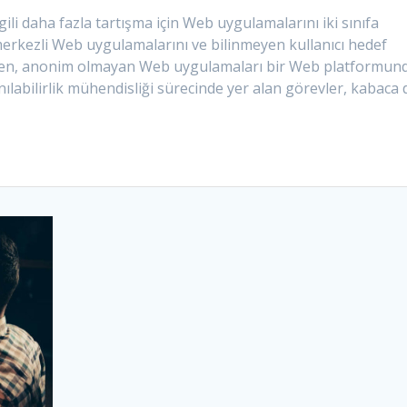
gili daha fazla tartışma için Web uygulamalarını iki sınıfa
merkezli Web uygulamalarını ve bilinmeyen kullanıcı hedef
rken, anonim olmayan Web uygulamaları bir Web platformun
lanılabilirlik mühendisliği sürecinde yer alan görevler, kabaca 