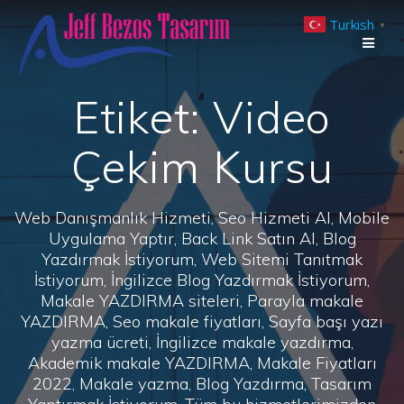
Skip
Turkish
to
▼
content
Etiket:
Video
Çekim Kursu
Web Danışmanlık Hizmeti, Seo Hizmeti Al, Mobile
Uygulama Yaptır, Back Link Satın Al, Blog
Yazdırmak İstiyorum, Web Sitemi Tanıtmak
İstiyorum, İngilizce Blog Yazdırmak İstiyorum,
Makale YAZDIRMA siteleri, Parayla makale
YAZDIRMA, Seo makale fiyatları, Sayfa başı yazı
yazma ücreti, İngilizce makale yazdırma,
Akademik makale YAZDIRMA, Makale Fiyatları
2022, Makale yazma, Blog Yazdırma, Tasarım