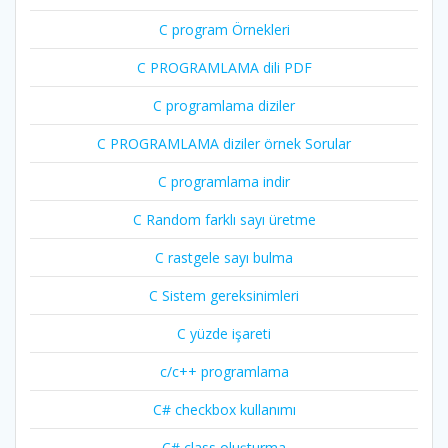
C program Örnekleri
C PROGRAMLAMA dili PDF
C programlama diziler
C PROGRAMLAMA diziler örnek Sorular
C programlama indir
C Random farklı sayı üretme
C rastgele sayı bulma
C Sistem gereksinimleri
C yüzde işareti
c/c++ programlama
C# checkbox kullanımı
C# class oluşturma