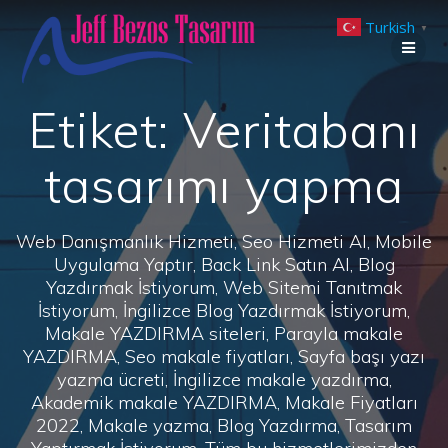
Skip
Turkish
to
▼
content
Etiket:
Veritabanı
tasarımı yapma
Web Danışmanlık Hizmeti, Seo Hizmeti Al, Mobile
Uygulama Yaptır, Back Link Satın Al, Blog
Yazdırmak İstiyorum, Web Sitemi Tanıtmak
İstiyorum, İngilizce Blog Yazdırmak İstiyorum,
Makale YAZDIRMA siteleri, Parayla makale
YAZDIRMA, Seo makale fiyatları, Sayfa başı yazı
yazma ücreti, İngilizce makale yazdırma,
Akademik makale YAZDIRMA, Makale Fiyatları
2022, Makale yazma, Blog Yazdırma, Tasarım