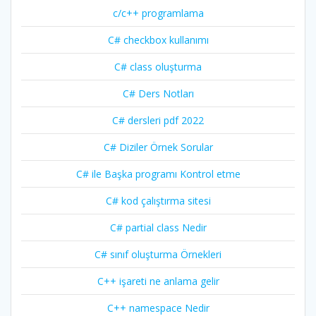
c/c++ programlama
C# checkbox kullanımı
C# class oluşturma
C# Ders Notları
C# dersleri pdf 2022
C# Diziler Örnek Sorular
C# ile Başka programı Kontrol etme
C# kod çalıştırma sitesi
C# partial class Nedir
C# sınıf oluşturma Örnekleri
C++ işareti ne anlama gelir
C++ namespace Nedir