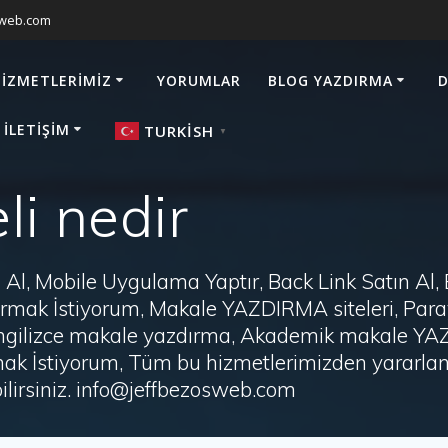
sweb.com
HIZMETLERIMIZ
YORUMLAR
BLOG YAZDIRMA
D
 İLETIŞIM
TURKISH
▼
i nedir
Al, Mobile Uygulama Yaptır, Back Link Satın Al,
zdırmak İstiyorum, Makale YAZDIRMA siteleri, P
i, İngilizce makale yazdırma, Akademik makale Y
ak İstiyorum, Tüm bu hizmetlerimizden yararlanm
irsiniz. info@jeffbezosweb.com