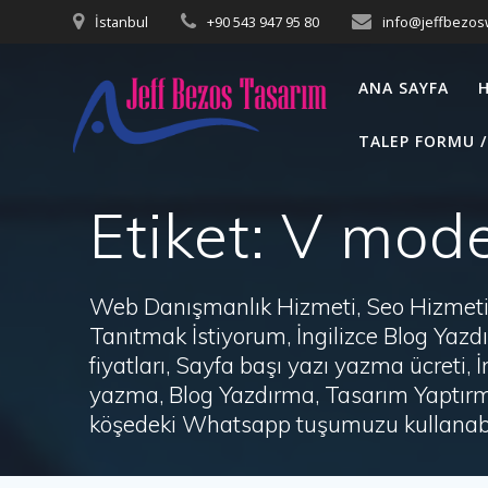
Skip
İstanbul
+90 543 947 95 80
info@jeffbezo
to
content
ANA SAYFA
TALEP FORMU /
Etiket:
V model
Web Danışmanlık Hizmeti, Seo Hizmeti 
Tanıtmak İstiyorum, İngilizce Blog Ya
fiyatları, Sayfa başı yazı yazma ücret
yazma, Blog Yazdırma, Tasarım Yaptırm
köşedeki Whatsapp tuşumuzu kullanabil