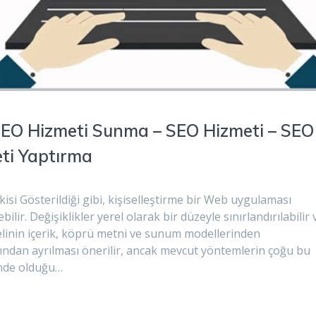
SEO Hizmeti Sunma – SEO Hizmeti – SEO
eti Yaptırma
si Gösterildiği gibi, kişiselleştirme bir Web uygulaması
lir. Değişiklikler yerel olarak bir düzeyle sınırlandırılabilir
delinin içerik, köprü metni ve sunum modellerinden
çısından ayrılması önerilir, ancak mevcut yöntemlerin çoğu bu
inde olduğu…