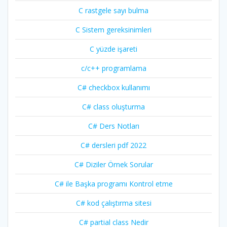
C rastgele sayı bulma
C Sistem gereksinimleri
C yüzde işareti
c/c++ programlama
C# checkbox kullanımı
C# class oluşturma
C# Ders Notları
C# dersleri pdf 2022
C# Diziler Örnek Sorular
C# ile Başka programı Kontrol etme
C# kod çalıştırma sitesi
C# partial class Nedir