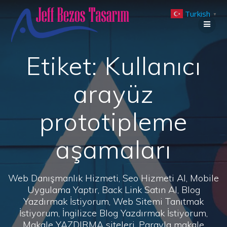
Skip
Turkish
to
▼
content
Etiket:
Kullanıcı
arayüz
prototipleme
aşamaları
Web Danışmanlık Hizmeti, Seo Hizmeti Al, Mobile
Uygulama Yaptır, Back Link Satın Al, Blog
Yazdırmak İstiyorum, Web Sitemi Tanıtmak
İstiyorum, İngilizce Blog Yazdırmak İstiyorum,
Makale YAZDIRMA siteleri, Parayla makale