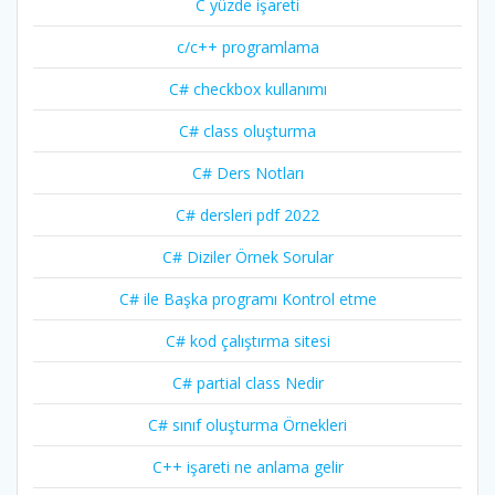
C yüzde işareti
c/c++ programlama
C# checkbox kullanımı
C# class oluşturma
C# Ders Notları
C# dersleri pdf 2022
C# Diziler Örnek Sorular
C# ile Başka programı Kontrol etme
C# kod çalıştırma sitesi
C# partial class Nedir
C# sınıf oluşturma Örnekleri
C++ işareti ne anlama gelir