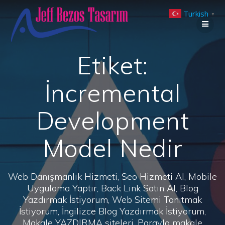
Skip
Turkish
to
▼
content
Etiket:
İncremental
Development
Model Nedir
Web Danışmanlık Hizmeti, Seo Hizmeti Al, Mobile
Uygulama Yaptır, Back Link Satın Al, Blog
Yazdırmak İstiyorum, Web Sitemi Tanıtmak
İstiyorum, İngilizce Blog Yazdırmak İstiyorum,
Makale YAZDIRMA siteleri, Parayla makale