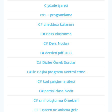
C yüzde işareti
c/c++ programlama
C# checkbox kullanımı
C# class oluşturma
C# Ders Notları
C# dersleri pdf 2022
C# Diziler Örnek Sorular
C# ile Başka programı Kontrol etme
C# kod çalıştırma sitesi
C# partial class Nedir
C# sınıf oluşturma Örnekleri
C++ işareti ne anlama gelir