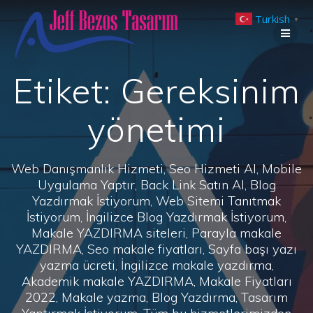
Skip
Turkish
to
▼
content
Etiket:
Gereksinim
yönetimi
Web Danışmanlık Hizmeti, Seo Hizmeti Al, Mobile
Uygulama Yaptır, Back Link Satın Al, Blog
Yazdırmak İstiyorum, Web Sitemi Tanıtmak
İstiyorum, İngilizce Blog Yazdırmak İstiyorum,
Makale YAZDIRMA siteleri, Parayla makale
YAZDIRMA, Seo makale fiyatları, Sayfa başı yazı
yazma ücreti, İngilizce makale yazdırma,
Akademik makale YAZDIRMA, Makale Fiyatları
2022, Makale yazma, Blog Yazdırma, Tasarım