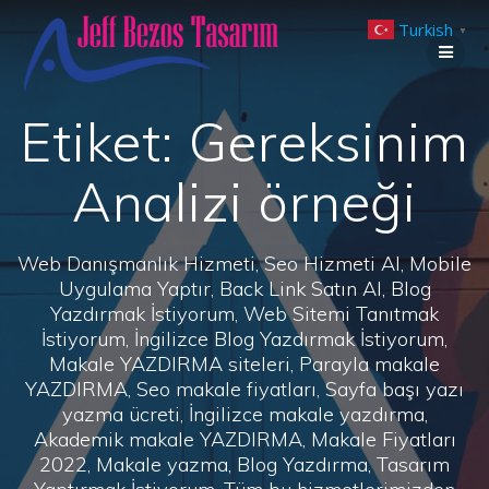
Skip
Turkish
to
▼
content
Etiket:
Gereksinim
Analizi örneği
Web Danışmanlık Hizmeti, Seo Hizmeti Al, Mobile
Uygulama Yaptır, Back Link Satın Al, Blog
Yazdırmak İstiyorum, Web Sitemi Tanıtmak
İstiyorum, İngilizce Blog Yazdırmak İstiyorum,
Makale YAZDIRMA siteleri, Parayla makale
YAZDIRMA, Seo makale fiyatları, Sayfa başı yazı
yazma ücreti, İngilizce makale yazdırma,
Akademik makale YAZDIRMA, Makale Fiyatları
2022, Makale yazma, Blog Yazdırma, Tasarım