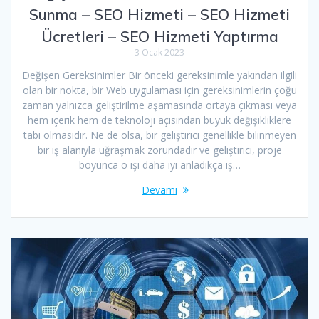
Sunma – SEO Hizmeti – SEO Hizmeti
Ücretleri – SEO Hizmeti Yaptırma
3 Ocak 2023
Değişen Gereksinimler Bir önceki gereksinimle yakından ilgili
olan bir nokta, bir Web uygulaması için gereksinimlerin çoğu
zaman yalnızca geliştirilme aşamasında ortaya çıkması veya
hem içerik hem de teknoloji açısından büyük değişikliklere
tabi olmasıdır. Ne de olsa, bir geliştirici genellikle bilinmeyen
bir iş alanıyla uğraşmak zorundadır ve geliştirici, proje
boyunca o işi daha iyi anladıkça iş…
Devamı