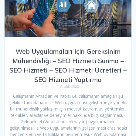
Web Uygulamaları için Gereksinim
Mühendisliği – SEO Hizmeti Sunma –
SEO Hizmeti – SEO Hizmeti Ücretleri –
SEO Hizmeti Yaptırma
1 Aralık 2022
Çalışmanın Amaçları ve Yapısı Bu çalışmanın amaçları şu
şekilde tanımlanabilir: • Web uygulaması geliştirmeye yönelik
bir mühendislik yaklaşımı için mevcut kavramlar, yöntemler,
teknikler, araçlar ve deneyimler hakkında bilgi sağlanması. •
Geleneksel (Web tabanlı olmayan) uygulamaların
geliştirilmesi ile Web uygulamalarının geliştirilmesi arasındaki
benzerliklerin ve farklılıkların belirlenmesi. • Web uygulaması