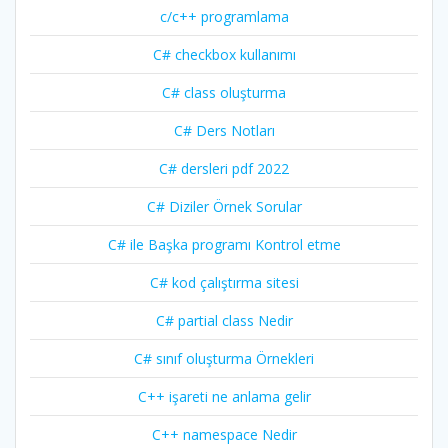
c/c++ programlama
C# checkbox kullanımı
C# class oluşturma
C# Ders Notları
C# dersleri pdf 2022
C# Diziler Örnek Sorular
C# ile Başka programı Kontrol etme
C# kod çalıştırma sitesi
C# partial class Nedir
C# sınıf oluşturma Örnekleri
C++ işareti ne anlama gelir
C++ namespace Nedir