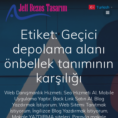
Skip
Turkish
to
▼
content
Etiket:
Geçici
depolama alanı
önbellek tanımının
karşılığı
Web Danışmanlık Hizmeti, Seo Hizmeti Al, Mobile
Uygulama Yaptır, Back Link Satın Al, Blog
Yazdırmak İstiyorum, Web Sitemi Tanıtmak
İstiyorum, İngilizce Blog Yazdırmak İstiyorum,
Makale YAZDIRMA siteleri, Parayla makale