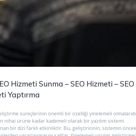
 SEO Hizmeti Sunma – SEO Hizmeti – SEO
eti Yaptırma
ştirme süreçlerinin önemli bir özelliği yinelemeli olmalarıdı
an nihai ürüne kadar kademeli olarak bir yazılım sistemi
n bir dizi farklı etkinliktir. Bu, geliştiricinin, sistemin öncek
enlerden yararlanmasını sağlar. Yinelemeli yazılım geliştirme