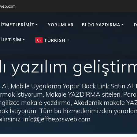
sweb.com
HIZMETLERIMIZ
YORUMLAR
BLOG YAZDIRMA
D
 İLETIŞIM
TURKISH
▼
lı yazılım gelişti
Al, Mobile Uygulama Yaptır, Back Link Satın Al,
zdırmak İstiyorum, Makale YAZDIRMA siteleri, P
i, İngilizce makale yazdırma, Akademik makale Y
ak İstiyorum, Tüm bu hizmetlerimizden yararlanm
irsiniz. info@jeffbezosweb.com