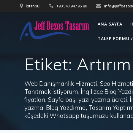
Skip
İstanbul
+90 543 947 95 80
info@jeffbezo
to
content
ANA SAYFA
TALEP FORMU /
Etiket:
Artırım
Web Danışmanlık Hizmeti, Seo Hizmeti 
Tanıtmak İstiyorum, İngilizce Blog Ya
fiyatları, Sayfa başı yazı yazma ücret
yazma, Blog Yazdırma, Tasarım Yaptırm
köşedeki Whatsapp tuşumuzu kullanabil