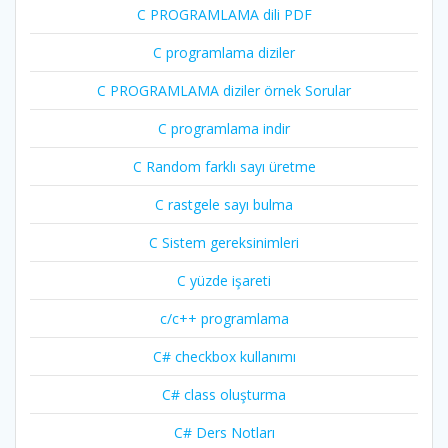
C PROGRAMLAMA dili PDF
C programlama diziler
C PROGRAMLAMA diziler örnek Sorular
C programlama indir
C Random farklı sayı üretme
C rastgele sayı bulma
C Sistem gereksinimleri
C yüzde işareti
c/c++ programlama
C# checkbox kullanımı
C# class oluşturma
C# Ders Notları