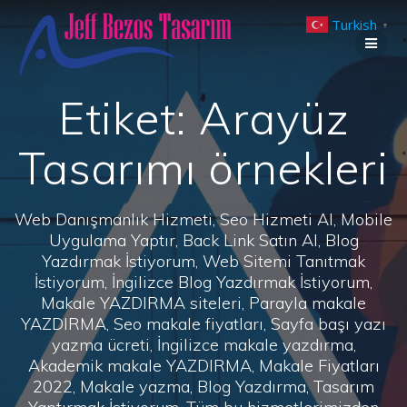
Skip
Turkish
to
▼
content
Etiket:
Arayüz
Tasarımı örnekleri
Web Danışmanlık Hizmeti, Seo Hizmeti Al, Mobile
Uygulama Yaptır, Back Link Satın Al, Blog
Yazdırmak İstiyorum, Web Sitemi Tanıtmak
İstiyorum, İngilizce Blog Yazdırmak İstiyorum,
Makale YAZDIRMA siteleri, Parayla makale
YAZDIRMA, Seo makale fiyatları, Sayfa başı yazı
yazma ücreti, İngilizce makale yazdırma,
Akademik makale YAZDIRMA, Makale Fiyatları
2022, Makale yazma, Blog Yazdırma, Tasarım