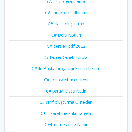
c/c++ programlama
C# checkbox kullanımı
C# class oluşturma
C# Ders Notları
C# dersleri pdf 2022
C# Diziler Örnek Sorular
C# ile Başka programı Kontrol etme
C# kod çalıştırma sitesi
C# partial class Nedir
C# sınıf oluşturma Örnekleri
C++ işareti ne anlama gelir
C++ namespace Nedir